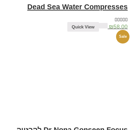
Dead Sea Water Compresses
₪
58.00
Quick View
Sale
Dr Nona Gonseen Focus להרזייה