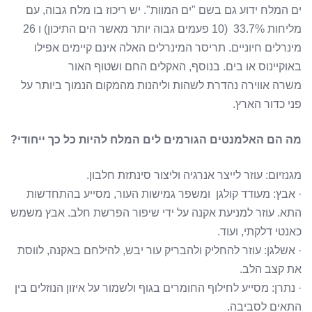
ים המלח ידוע גם בשם "ים המוות". יש ריכוז בו מלח גבוה, עם
מליחות 33.7% (10 פעמים גבוה יותר מאשר הים התיכון) ו 26
מינרלים חיוניים. תריסר המינרלים האלה אינם קיימים אפילו
באוקיינוס או בים. בנוסף, האקלים החם ושטוף האור
משרה אווירה נהדרת לשהות וליהנות מהמקום הנמוך ביותר על
פני כדור הארץ.
מה הם האלמנטים הגורמים לים המלח להיות כל כך ייחודי?
מגנזיום: עוזר לייצר אנרגיה וליצור סינתזת חלבון.
· אבץ: מעודד קולגן ומשפר גמישות העור, מסייע בהתחדשות
התא. עוזר למניעת אקנה על ידי שיפור הפרשת חלב. אבץ משמש
כאנטי דלקתי, ועוד.
· אשלגן: עוזר להחליק ולהבריק עור יבש, להילחם באקנה, לווסת
את קצב הלב.
· נתרן: מסייע לחילוף החומרים בגוף ולשמור על איזון הנוזלים בין
התאים לסביבה.