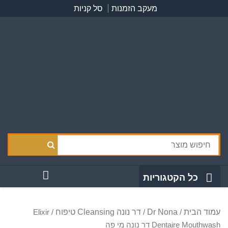
Skip
מעקב הזמנות
סל קניות
to
content
כל הקטגוריות
עמוד הבית
Dr Nona
דר נונה Cleansing טיפוח
/ Elixir
/
/
Dentaire Mouthwash דר נונה מי פה