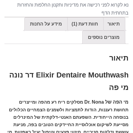
נא לקרוא לפני רכישה את מדיניות ותקנון החלפות והחזרות
בתחתית הדף
תיאור
חוות דעת (1)
מידע על החנות
מוצרים נוספים
תיאור
Elixir Dentaire Mouthwash דר נונה
מי פה
מי הפה של Dr. Nona
מסלקים ריח רע מהפה ומייצרים
תחושת רעננות, הודות לתמציות ולשמנים הצמחיים הכלולים
בנוסחה הייחודית. השפעתם האנטי-דלקתית של המינרלים
מסייעת לשיקום אוכלוסיית החיידקים הטובים בפה, מניעת
עששת ודלקות חניכיים, חיטוי פצעים וטיפול יעיל באפטות. מי