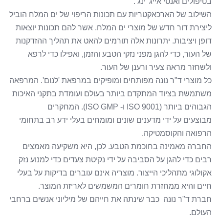
בטיפולים ואנטי אייג 'ינג .
השילוב של הארכאקטריות עם תכונות הריפוי של ים המלח הוביל
ליצירת דור חדש של מוצרי ים המלח. אשר להם תכונות יוצאות
דופן ויציבות. יתרונות אלה תורמים להאט את תהליך ההזדקנות
של העור, כדי להגן מפני נזקי הטבע והזמן, ואפילו כדי לרפא
ולשחזר מראה צעיר ורענן של העור.
כל מוצרי ד"ר נונה מפותחים ומופיקים במרפאת 'לנום'. המרפאה
משתמשת בציוד המתקדם ביותר בעולם ועומדת בתקני האיכות
הגבוהים ביותר (ISO 9001 ו- ISO GMP). המחקרים
מבוצעים על ידי מדענים שונים ומומחים בעלי ידע רב בתחומי
הרפואה והקוסמטיקה.
החברה מאמינה בחוכמת הטבע. לכן, היא משקיעה מאמצים
רבים כדי להגן על הסביבה על ידי נקיטת צעדים כדי למנוע נזק
אקולוגי מתהליכי הייצור. מוצריה אינם עוברים בדיקות על בעלי
חיים והיא ממחזרת חומרים המשמשים לאריזת המוצר.
חברת ד"ר נונה כבר שינתה את חייהם של מיליוני אנשים ברחבי
העולם.