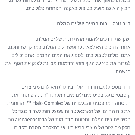
ביכולתו להפוך את הצלקות של העור ואת גירויים לפחות גלויים.
הבוץ הוא גם מועיל בטיפול באקנה והפחתת צלוליטיס.
ד"ר נונה – כוח החיים של ים המלח
ישנן שתי דרכים ליהנות מהיתרונות של ים המלח.
אחת הדרכים היא לצאת לחופשה לים המלח. במהלך שהותכם,
אתם יכולים לטבול בים ולספוג את המים החמים. אתם יכולים
למרוח את בוץ על הגוף וזוהי הזדמנות מצוינת לפנק את הגוף ואת
הנשמה.
דרך נוספת (וגם הדרך הקלה ביותר!) היא לרכוש מוצרים
קוסמטיים על בסיס מינרלים מים המלח. ד"ר נונה פיתחה את
הנוסחה המהפכנית והבלעדית של Halo Complex ™, הרותמת
את כוח החיים של הארכאקטריות שמצליחות לשרוד כנגד כל
הסיכויים בים המלח. ותכונות מדהימות של archaebacteria הם
חלק מהייצור של מוצרי בריאות ויופי בהצלחה חסרת תקדים