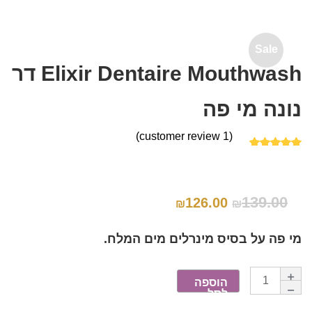
Sale
Elixir Dentaire Mouthwash דר
נונה מי פה
customer review)
1
(
1
מדורג
5.00
מתוך 5
מבוסס על
139.00
126.00
₪
₪
דירוגים של
לקוחות
מי פה על בסיס מינרלים מים המלח.
הוספה
לסל