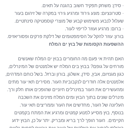
· סידן: משחק תפקיד חשוב בהגנה על תאים.
· סטרונציום: מונע גירוד ומרגיע גירוי במקרה של זיהום בעור
שעלול לנבוע משימוש קבוע של מוצרי קוסמטיקה סינתטיים.
· ברום: מרגיע ועוזר לריפוי לעור.
בורון: עוזר להקל על הסימפטומים של דלקת פרקים ופסוריאזיס.
ההשפעות הקסומות של בוץ ים המלח
האם תהית אי פעם מה החומרים בבוץ ים המלח שאנשים
מורחים על גופם? בבוץ בים המלח יש אלמנטים של המינרלים,
כגון מגנזיום, אבץ, סידן, אשלגן, בורון וברזל. בשל כוחם המדהים,
אלמנטים אלה חודרים לנקבוביות העור. מסירים תאי עור מתים
ומהעשירים את העור במינרלים חיוניים שהופכים אותו חלק ורך.
מינרלים שונים בתוך הבוץ ומים המלח מזינים את השכבה
העליונה של העור, מחדשים את העור וממריצים תאי עור.
בנוסף, בוץ מסייע למנוע קמטים ומרגיע את המתח בקמטים
הקיימים. העור הופך לרך בריא ומבריק. יתר על כן, הבוץ ידוע