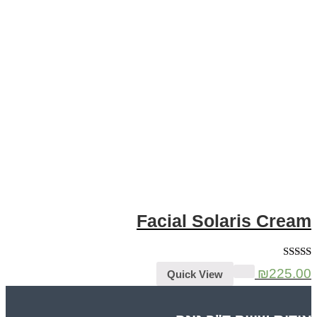
Facial Solaris Cre
5.00
₪
225
Quick View
5