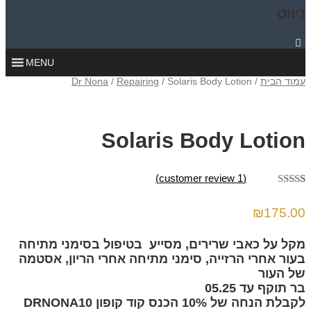
וט
MENU
 הבית
/
/ Solaris Body Lotion
Repairing
/
Dr Nona
Solaris Body Loti
customer review)
1
(
ג
5.00
מתוך 5
₪
175
ס על
גים של
ות
 על כאבי שרירים, מסייע בטיפול בסימני מתיחה
ר אחרי הרזייה, סימני מתיחה אחרי הריון, אסטמה
העור
וקף עד 05.25
לקבלת הנחה של 10% הכנס קוד קופון DRNONA10