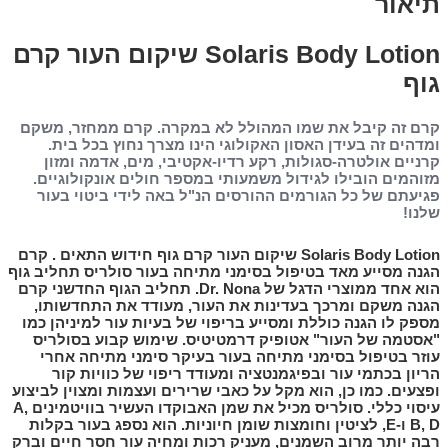
אור
Solaris Body Lotion שיקום העור קרם
ף
 זה קיבל את שמו המהולל לא במקרה. קרם ממחזר, משקם
ים זה בעידן האסון האקולוגי הינו מצרך נחוץ בכל בית.
ים אולטרה-סגולות, רקע רדיו-אקטיבי, מים, אדמה ומזון
מים הובילו לגידול משמעותי במספר חולים אונקולוגיים.
תם של כל הגורמים ההורסים הנ"ל באה לידי ביטוי בעור
!
Solaris Body Lotion שיקום העור קרם גוף חידוש התאים . קרם
 מסייע מאד בטיפול בסימני מתיחה בעור סולריס תחליב גוף
 ממוצרי הדגל של Dr. Nona. תחליב הגוף החדשני
קרם
ה
משקם ומרכך בעדינות את העור, מעודד את התחדשותו,
 לו הגנה כוללת ומסייע בריפוי של בעיות עור למיניהן כמו
מה של העור" אטופיק דרמטיטיס. שימוש קבוע בסולריס
 בטיפול בסימני מתיחה בעור בעיקר סימני מתיחה אחרי
ן בכתמי עור ובפיגמנטציה ומעודד ריפוי של כוויות קור
ים. כמו כן, הוא מקל על כאבי שרירים ועצמות ומצוין לביצוע
עיסוי כללי. סולריס מכיל את שמן האבוקדו העשיר בוויטמינים A,
B, D ו-E, לציטין וחומצות שומן חיוניות. הוא נספג בעור בקלות
יותר מרוב השמנים, מעניק רכות ומחיה עור חסר חיים וברק