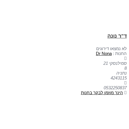
 נונה
מצאו דירוגים
ת :
Dr Nona
סקי 21
ה
4243
0532250
נך מוזמן לבקר בחנות