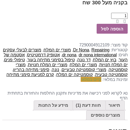
 מעל 300 שח
ספה לסל
מוצר:
7290004912109
ריות:
Repairing
,
Dr Nona
,
מוצרי ים המלח
,
מוצרים לבעלי עסקים
:
dr nona international
,
dr nona
,
אטופיק דרמטיטיס
,
אסטמה של
,
בוץ ים המלח
,
דר נונה
,
טיפול בסימני מתיחה בעור
,
טיפולי פנים
,
מלח חנויות
,
מוצרי ים המלח
,
מוצרי ים המלח חנויות
,
מוצרי
מטיקה
,
מוצרי קוסמטיקה טבעיים
,
נונה
,
סימני מתיחה בהריון
,
מטיקה טבעית
,
קוסמטיקה ים המלח
,
קרם למניעת סימני מתיחה
ות במלאי:
קיים במלאי
קרוא לפני רכישה את מדיניות ותקנון החלפות והחזרות בתחתית
תיאור
חוות דעת (1)
מידע על החנות
מוצרים נוספים