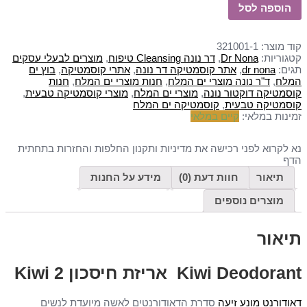
הוספה לסל
קוד מוצר:
321001-1
קטגוריות:
Dr Nona
,
דר נונה Cleansing טיפוח
,
מוצרים לבעלי עסקים
תגים:
dr nona
,
אתר קוסמטיקה דר נונה
,
אתרי קוסמטיקה
,
בוץ ים
המלח
,
ד"ר נונה מוצרי ים המלח
,
חנות מוצרי ים המלח
,
חנות
קוסמטיקה דוקטור נונה
,
מוצרי ים המלח
,
מוצרי קוסמטיקה טבעית
,
קוסמטיקה טבעית
,
קוסמטיקה ים המלח
זמינות במלאי:
קיים במלאי
נא לקרוא לפני רכישה את מדיניות ותקנון החלפות והחזרות בתחתית
הדף
תיאור
חוות דעת (0)
מידע על החנות
מוצרים נוספים
תיאור
Kiwi Deodorant אריזת חיסכון 2 Kiwi
דאודורנט מונע זיעה
סדרת הדאודורנטים לאשה מיועדת לנשים