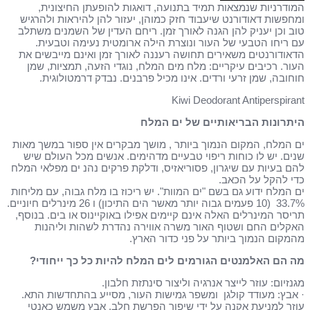
המודרניות שנמצאות תמיד בתנועה, דואגות להופעתן החיצונית,
ומחפשות דאודורנט שיעבוד חזק כמוהן, יעזור להן להיראות ולהרגיש
טוב וכן יעניק להן הגנה לאורך זמן. ריחם העדין של השמנים משתלב
עם ריחו הטבעי של העור ונוצרת הילה ארומטית נעימה וטבעית.
הדאודורנטים משאירים תחושה רעננה לאורך זמן ואינם מייבשים את
העור. רכיבים עיקריים: מלח מים המלח, נוגדי הזעה, תמציות, שמן
חוחובה, שמן זרעי ורדים. אינו מכיל פרבנים. נבדק דרמטולוגית.
Kiwi Deodorant Antiperspirant
היתרונות הבריאותיים של ים המלח
ים המלח, המקום הנמוך ביותר , מושך מבקרים אין ספור במשך מאות
שנים. יש לו כוחות ריפוי טבעיים מדהימים. אנשים מכל העולם שיש
להם בעיות עם שיגרון, פסוריאזיס, ודלקת פרקים נהנ ים מפלאי המלח
כדי להקל על הכאב.
ים המלח ידוע גם בשם "ים המוות". יש ריכוז בו מלח גבוה, עם מליחות
33.7% (10 פעמים גבוה יותר מאשר הים התיכון) ו 26 מינרלים חיוניים.
תריסר המינרלים האלה אינם קיימים אפילו באוקיינוס או בים. בנוסף,
האקלים החם ושטוף האור משרה אווירה נהדרת לשהות וליהנות
מהמקום הנמוך ביותר על פני כדור הארץ.
מה הם האלמנטים הגורמים לים המלח להיות כל כך ייחודי?
מגנזיום: עוזר לייצר אנרגיה וליצור סינתזת חלבון.
· אבץ: מעודד קולגן ומשפר גמישות העור, מסייע בהתחדשות התא.
עוזר למניעת אקנה על ידי שיפור הפרשת חלב. אבץ משמש כאנטי