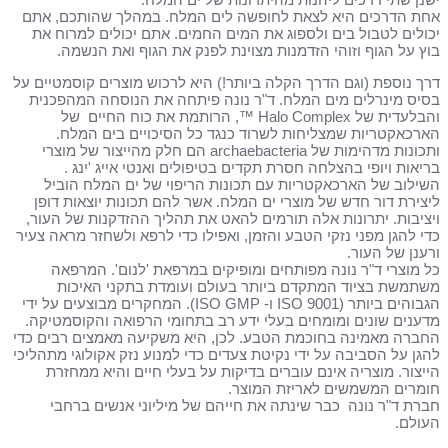
אחת הדרכים היא לצאת לחופשה לים המלח. במהלך שהותכם, אתם
יכולים לטבול בים ולספוג את המים החמים. אתם יכולים למרוח את
בוץ על הגוף וזוהי הזדמנות מצוינת לפנק את הגוף ואת הנשמה.
דרך נוספת (וגם הדרך הקלה ביותר!) היא לרכוש מוצרים קוסמטיים על
בסיס מינרלים מים המלח. ד"ר נונה פיתחה את הנוסחה המהפכנית
והבלעדית של Halo Complex ™, הרותמת את כוח החיים של
הארכאקטריות שמצליחות לשרוד כנגד כל הסיכויים בים המלח.
ותכונות מדהימות של archaebacteria הם חלק מהייצור של מוצרי
בריאות ויופי בהצלחה חסרת תקדים בטיפולים ואנטי אייג 'ינג .
השילוב של הארכאקטריות עם תכונות הריפוי של ים המלח הוביל
ליצירת דור חדש של מוצרי ים המלח. אשר להם תכונות יוצאות דופן
ויציבות. יתרונות אלה תורמים להאט את תהליך ההזדקנות של העור,
כדי להגן מפני נזקי הטבע והזמן, ואפילו כדי לרפא ולשחזר מראה צעיר
ורענן של העור.
כל מוצרי ד"ר נונה מפותחים ומופיקים במרפאת 'לנום'. המרפאה
משתמשת בציוד המתקדם ביותר בעולם ועומדת בתקני האיכות
הגבוהים ביותר (ISO 9001 ו- ISO GMP). המחקרים מבוצעים על ידי
מדענים שונים ומומחים בעלי ידע רב בתחומי הרפואה והקוסמטיקה.
החברה מאמינה בחוכמת הטבע. לכן, היא משקיעה מאמצים רבים כדי
להגן על הסביבה על ידי נקיטת צעדים כדי למנוע נזק אקולוגי מתהליכי
הייצור. מוצריה אינם עוברים בדיקות על בעלי חיים והיא ממחזרת
חומרים המשמשים לאריזת המוצר.
חברת ד"ר נונה כבר שינתה את חייהם של מיליוני אנשים ברחבי
העולם.