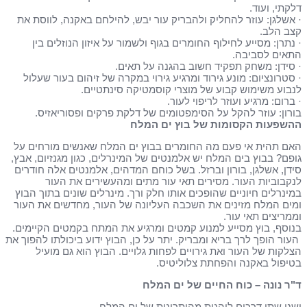
דלקתי, ועוד.
· אשלגן: עוזר להחליק ולהבריק עור יבש, להילחם באקנה, לווסת את
קצב הלב.
· נתרן: מסייע לחילוף החומרים בגוף ולשמור על איזון הנוזלים בין
התאים לסביבה.
· סידן: משחק תפקיד חשוב בהגנה על תאים.
· סטרונציום: מונע גירוד ומרגיע גירוי במקרה של זיהום בעור שעלול
לנבוע משימוש קבוע של מוצרי קוסמטיקה סינתטיים.
· ברום: מרגיע ועוזר לריפוי לעור.
בורון: עוזר להקל על הסימפטומים של דלקת פרקים ופסוריאזיס.
ההשפעות הקסומות של בוץ ים המלח
האם תהית אי פעם מה החומרים בבוץ ים המלח שאנשים מורחים על
גופם? בבוץ בים המלח יש אלמנטים של המינרלים, כגון מגנזיום, אבץ,
סידן, אשלגן, בורון וברזל. בשל כוחם המדהים, אלמנטים אלה חודרים
לנקבוביות העור. מסירים תאי עור מתים ומהעשירים את העור
במינרלים חיוניים שהופכים אותו חלק ורך. מינרלים שונים בתוך הבוץ
ומים המלח מזינים את השכבה העליונה של העור, מחדשים את העור
וממריצים תאי עור.
בנוסף, בוץ מסייע למנוע קמטים ומרגיע את המתח בקמטים הקיימים.
העור הופך לרך בריא ומבריק. יתר על כן, הבוץ ידוע ביכולתו להפוך את
הצלקות של העור ואת גירויים לפחות גלויים. הבוץ הוא גם מועיל
בטיפול באקנה והפחתת צלוליטיס.
ד"ר נונה – כוח החיים של ים המלח
ישנן שתי דרכים ליהנות מהיתרונות של ים המלח.