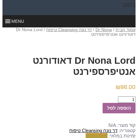
ניווט
MENU
עמוד הבית
/
Dr Nona
/
דר נונה Cleansing טיפוח
/ Dr Nona Lord
דאודורנט אנטיפרספירנט
Dr Nona Lord דאודורנט
אנטיפרספירנט
₪
98.00
הוספה לסל
קוד מוצר:
N/A
קטגוריה:
דר נונה Cleansing טיפוח
זמינות במלאי:
קיים במלאי