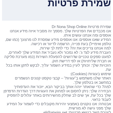
שמירת פרטיות
שמירת פרטיות Dr Nona Shop Online
אנו מכבדים את הפרטיות שלך. מסמך זה מסביר איזה מידע אנחנו
אוספים ומה אנחנו עושים איתו.
המידע שאנו אוספים: אנו אוספים מידע שמסרת לנו מרצונך (כמו שם,
טלפון ואימייל) בעת פנייה, הרשמה לדיוור או רכישה.
למה אנחנו צריכים את זה? כדי לתת לך שירות,
העברת מידע לצד ג': לא נמכור ולא נעביר את המידע שלך לאחרים,
למעט ספקים טכניים שדרושים להפעלת השירות (כמו מערכת סליקה
או חברת שליחויות) או לפי דרישת חוק.
הזכויות שלך: זכותך לעיין במידע השמור עליך, לבקש לתקן אותו בכל
עת.
שימוש בעוגיות (Cookies):
האתר שלנו משתמש ב"עוגיות" – קבצי טקסט קטנים הנשמרים
במחשב או בטלפון שלך.
למה? כדי שהאתר יזהה אותך בביקור הבא, יזכור את העדפותיך
הבחירה שלך: ניתן לחסום או למחוק את העוגיות דרך הגדרות הדפדפן
שלך בכל עת, אך שים לב שחלק מהשירותים באתר עלולים להפסיק
לעבוד כראוי.
אבטחה: אנו נוקטים באמצעי זהירות מקובלים כדי לשמור על המידע
שלך מפני גישה לא מורשית.
ליצירת קשר בנושא פרטיות: eli@atarim.net