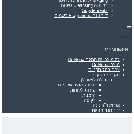
Anti Aging התחדשות העור
דר נונה Cleansing טיפוח
Supplements
ד"ר נונה Fragrances בשמים
ניווט
MENU
MENU
כל מוצרי ים המלח Dr Nona
מוצרי Dr Nona
צפה בסל הקניות
מגן פנים שקוף
תן לנו לעזור לך
חיפוש מהיר של מוצר
שירות לקוחות
הזמנות
לקופה
אודות ד"ר נונה
ד"ר נונה חנויות