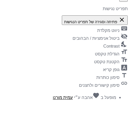
תפריט נגישות
close
פתיחה וסגירה של תפריט הנגישות
keyboard
ניווט מקלדת
visibility_off
ביטול אנימציות / הבהובים
nights_stay
Contrast
format_size
הגדלת טקסט
text_fields
הקטנת טקסט
font_download
גופן קריא
title
סימון כותרות
link
סימון קישורים ולחצנים
favorite
מופעל ב
אהבה
ע״י
עמית מורנו